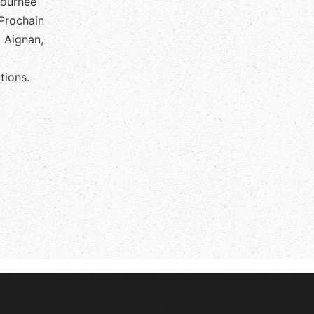
journée
 Prochain
t Aignan,
tions.